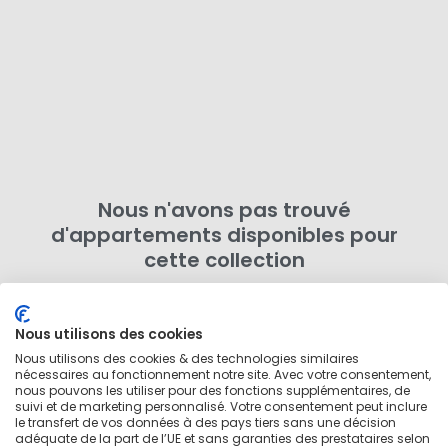
Nous n'avons pas trouvé
d'appartements disponibles pour
cette collection
Essayez d'ajuster votre recherche en modifiant vos
dates de déménagement ou en supprimant des filtres.
Nous utilisons des cookies
Autrement,
rechercher plus de logements dans cette
Nous utilisons des cookies & des technologies similaires
zone
en dehors de cette collection.
nécessaires au fonctionnement notre site. Avec votre consentement,
nous pouvons les utiliser pour des fonctions supplémentaires, de
suivi et de marketing personnalisé. Votre consentement peut inclure
le transfert de vos données à des pays tiers sans une décision
adéquate de la part de l’UE et sans garanties des prestataires selon