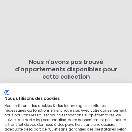
Nous n'avons pas trouvé
d'appartements disponibles pour
cette collection
Essayez d'ajuster votre recherche en modifiant vos
dates de déménagement ou en supprimant des filtres.
Nous utilisons des cookies
Autrement,
rechercher plus de logements dans cette
Nous utilisons des cookies & des technologies similaires
zone
en dehors de cette collection.
nécessaires au fonctionnement notre site. Avec votre consentement,
nous pouvons les utiliser pour des fonctions supplémentaires, de
suivi et de marketing personnalisé. Votre consentement peut inclure
le transfert de vos données à des pays tiers sans une décision
adéquate de la part de l’UE et sans garanties des prestataires selon