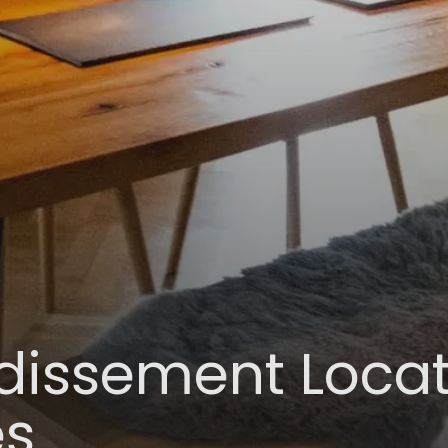
ndissement Loca
es