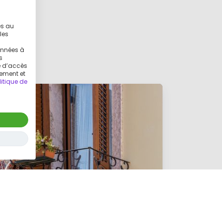
es au
les
g
onnées à
s
ue d’accès
tement et
litique de