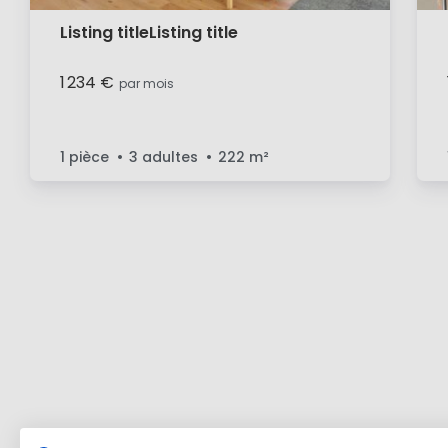
Listing titleListing title
1 234 €
par mois
1 pièce
3 adultes
222
m²