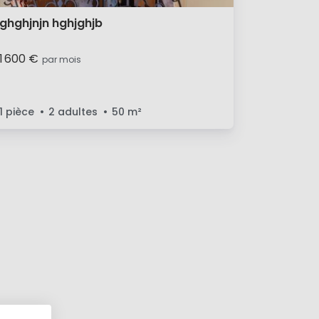
ghghjnjn hghjghjb
1 600 €
par mois
1 pièce
2 adultes
50
m²