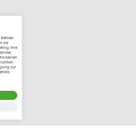
 Betrieb
r sie
ting. Ihre
länder,
he keinen
rantien
igung zur
etails