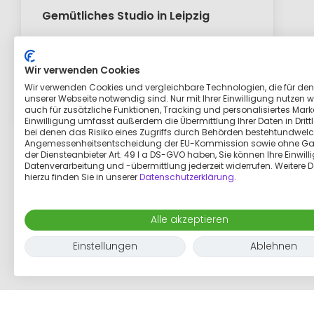
Gemütliches Studio in Leipzig
444 €
pro monat
Wir verwenden Cookies
Wir verwenden Cookies und vergleichbare Technologien, die für den
unserer Webseite notwendig sind. Nur mit Ihrer Einwilligung nutzen wi
1 zimmer
4 erwachsene
444
m²
auch für zusätzliche Funktionen, Tracking und personalisiertes Marke
Einwilligung umfasst außerdem die Übermittlung Ihrer Daten in Dritt
bei denen das Risiko eines Zugriffs durch Behörden bestehtundwelc
Angemessenheitsentscheidung der EU-Kommission sowie ohne Ga
der Diensteanbieter Art. 49 I a DS-GVO haben, Sie können Ihre Einwill
Datenverarbeitung und -übermittlung jederzeit widerrufen. Weitere D
hierzu finden Sie in unserer
Datenschutzerklärung
.
Alle akzeptieren
Einstellungen
Ablehnen