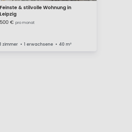
Feinste & stilvolle Wohnung in
Leipzig
500 €
pro monat
1 zimmer
1 erwachsene
40
m²