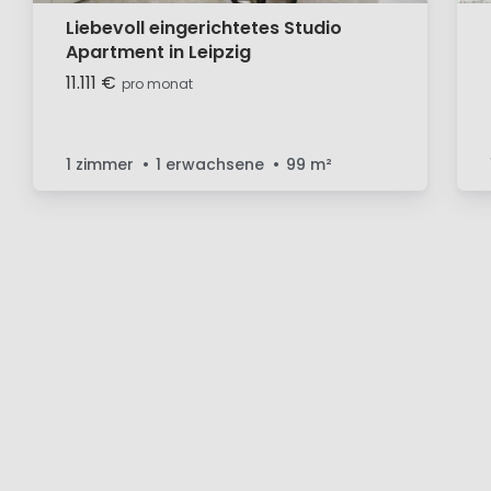
Liebevoll eingerichtetes Studio
Apartment in Leipzig
11.111 €
pro monat
1 zimmer
1 erwachsene
99
m²