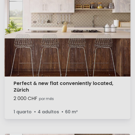
Perfect & new flat conveniently located,
Zürich
2 000 CHF
por mês
1 quarto
4 adultos
60
m²