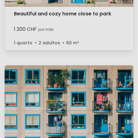
Beautiful and cozy home close to park
1 200 CHF
por mês
1 quarto
2 adultos
60
m²