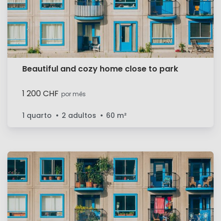
Beautiful and cozy home close to park
1 200 CHF
por mês
1 quarto
2 adultos
60
m²