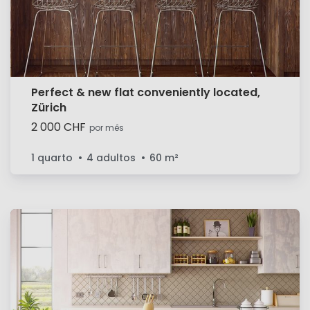
Perfect & new flat conveniently located,
Zürich
2 000 CHF
por mês
1 quarto
4 adultos
60
m²