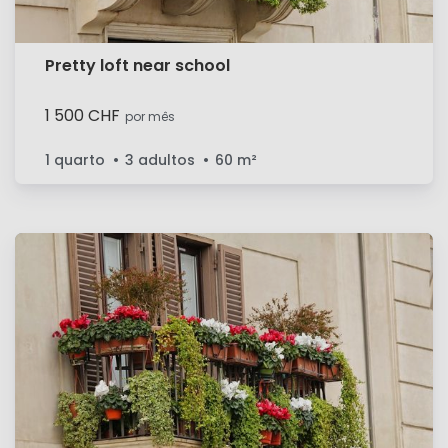
Pretty loft near school
1 500 CHF
por mês
1 quarto
3 adultos
60
m²