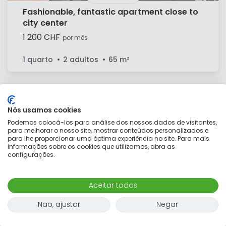
Fashionable, fantastic apartment close to
city center
1 200 CHF
por mês
1 quarto
2 adultos
65
m²
Nós usamos cookies
Podemos colocá-los para análise dos nossos dados de visitantes,
para melhorar o nosso site, mostrar conteúdos personalizados e
para lhe proporcionar uma óptima experiência no site. Para mais
informações sobre os cookies que utilizamos, abra as
configurações.
Aceitar todos
Não, ajustar
Negar