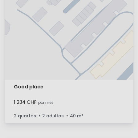
Good place
1 234 CHF
por mês
2 quartos
2 adultos
40
m²