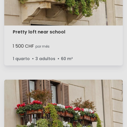
Pretty loft near school
1 500 CHF
por mês
1 quarto
3 adultos
60
m²