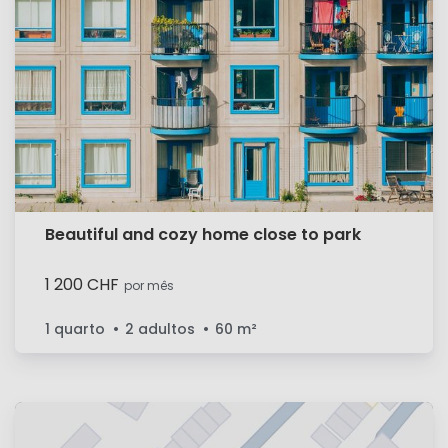
Beautiful and cozy home close to park
1 200 CHF
por mês
1 quarto
2 adultos
60
m²