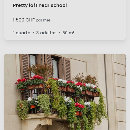
Pretty loft near school
1 500 CHF
por mês
1 quarto
3 adultos
60
m²