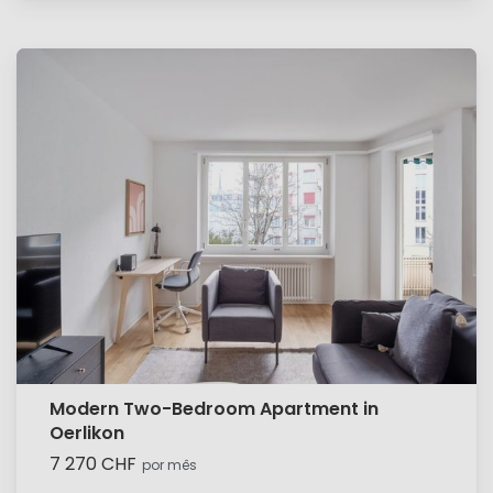
Modern Two-Bedroom Apartment in
Oerlikon
7 270 CHF
por mês