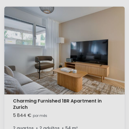
Charming Furnished 1BR Apartment in
Zurich
5 844 €
por mês
2 quartos
2 adultos
54
m²