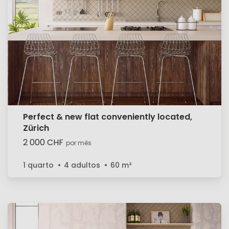
Perfect & new flat conveniently located,
Zürich
2 000 CHF
por mês
1 quarto
4 adultos
60
m²