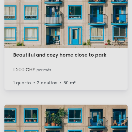
Beautiful and cozy home close to park
1 200 CHF
por mês
1 quarto
2 adultos
60
m²