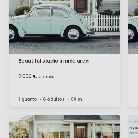
Beautiful studio in nice area
2 000 €
por mês
1 quarto
6 adultos
60
m²