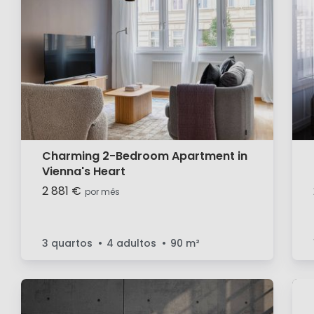
Charming 2-Bedroom Apartment in
Vienna's Heart
2 881 €
por mês
3 quartos
4 adultos
90
m²