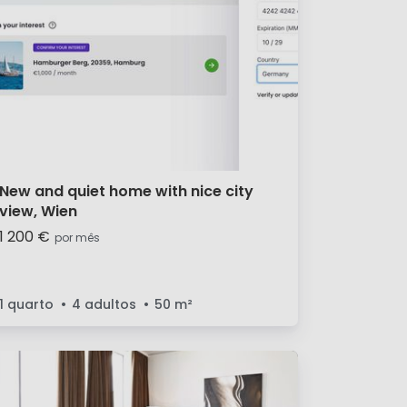
New and quiet home with nice city
view, Wien
1 200 €
por mês
1 quarto
4 adultos
50
m²