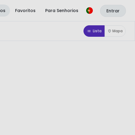
os
Favoritos
Para Senhorios
Entrar
Lista
Mapa