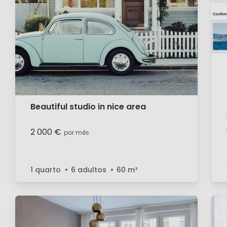
Beautiful studio in nice area
2 000 €
por mês
1 quarto
6 adultos
60
m²