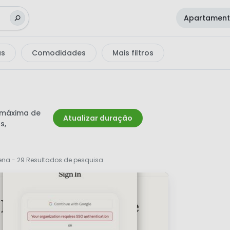
Apartament
as
Comodidades
Mais filtros
 máxima de
Atualizar duração
s,
ena
- 29 Resultados de pesquisa