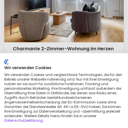
Charmante 2-Zimmer-Wohnung im Herzen
Wiens
2.881 €
pro monat
Wir verwenden Cookies
Wir verwenden Cookies und vergleichbare Technologien, die für den
3 zimmer
4 erwachsene
90
m²
Betrieb unserer Webseite notwendig sind. Nur mit Ihrer Einwilligung
nutzen wir sie auch für zusätzliche Funktionen, Tracking und
personalisiertes Marketing. Ihre Einwilligung umfasst außerdem die
Übermittlung Ihrer Daten in Drittländer, bei denen das Risiko eines
Zugriffs durch Behörden bestehtundwelche keinen
Angemessenheitsentscheidung der EU-Kommission sowie ohne
Garantien der Diensteanbieter Art. 49 I a DS-GVO haben, Sie können
Ihre Einwilligung zur Datenverarbeitung und -übermittlung jederzeit
widerrufen. Weitere Details hierzu finden Sie in unserer
Datenschutzerklärung
.