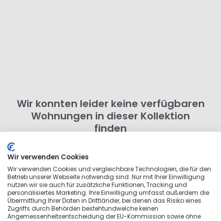
Wir konnten leider keine verfügbaren
Wohnungen in dieser Kollektion
finden
Probiere einen anderen Buchungszeitraum aus oder
entferne ein paar Filter. Du kannst auch nach
Wir verwenden Cookies
Wohnungen in der Umgebung suchen
, die nicht zu
Wir verwenden Cookies und vergleichbare Technologien, die für den
Betrieb unserer Webseite notwendig sind. Nur mit Ihrer Einwilligung
dieser Kollektion gehören.
nutzen wir sie auch für zusätzliche Funktionen, Tracking und
personalisiertes Marketing. Ihre Einwilligung umfasst außerdem die
Übermittlung Ihrer Daten in Drittländer, bei denen das Risiko eines
Zugriffs durch Behörden bestehtundwelche keinen
Angemessenheitsentscheidung der EU-Kommission sowie ohne