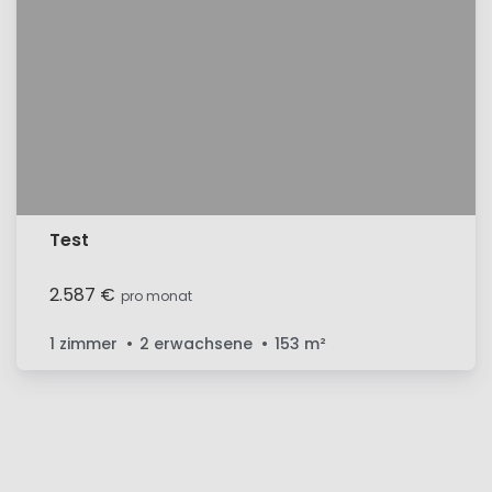
Test
2.587 €
pro monat
1 zimmer
2 erwachsene
153
m²