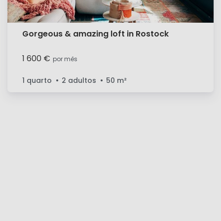
Gorgeous & amazing loft in Rostock
1 600 €
por mês
1 quarto
2 adultos
50
m²