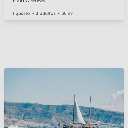
1 000 €
por mês
1 quarto
3 adultos
60
m²