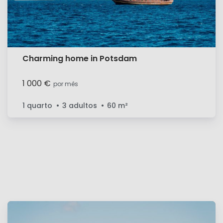
Charming home in Potsdam
1 000 €
por mês
1 quarto
3 adultos
60
m²