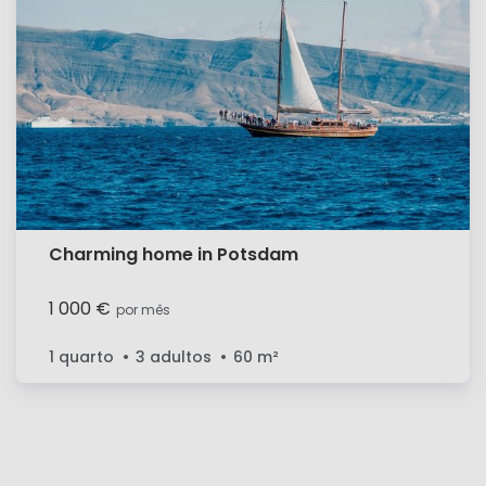
Charming home in Potsdam
1 000 €
por mês
1 quarto
3 adultos
60
m²