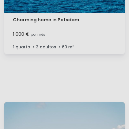
Charming home in Potsdam
1 000 €
por mês
1 quarto
3 adultos
60
m²