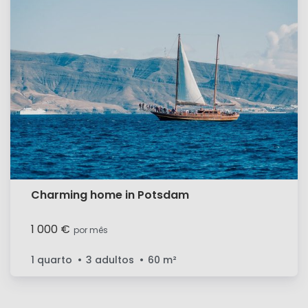
Charming home in Potsdam
1 000 €
por mês
1 quarto
3 adultos
60
m²