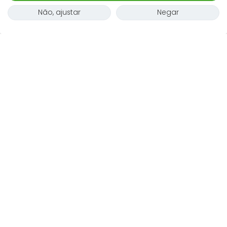
Cute, new apartment located in Potsdam
Não, ajustar
Negar
1 000 €
por mês
1 quarto
4 adultos
60
m²