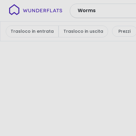
Wunderflats
Nessun
risultato
Trasloco in entrata
Trasloco in uscita
Prezzi
di
ricerca