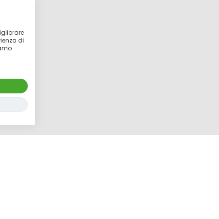
igliorare
rienza di
ziamo