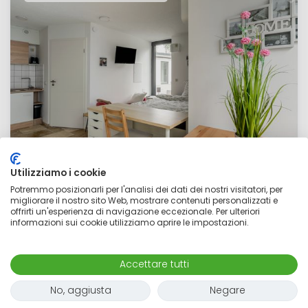
Utilizziamo i cookie
Potremmo posizionarli per l'analisi dei dati dei nostri visitatori, per
Quiet & cozy studio (Dresden)
migliorare il nostro sito Web, mostrare contenuti personalizzati e
offrirti un'esperienza di navigazione eccezionale. Per ulteriori
informazioni sui cookie utilizziamo aprire le impostazioni.
1.111 €
al mese
Mappa
1 stanza
1 adulto
Accettare tutti
22
m²
No, aggiusta
Negare