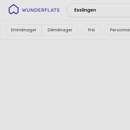
Wunderflats
Aucun
résultat
Emménager
Déménager
Prix
Personne
de
recherche