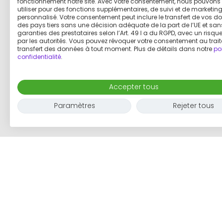
fonctionnement notre site. Avec votre consentement, nous pouvons 
utiliser pour des fonctions supplémentaires, de suivi et de marketin
personnalisé. Votre consentement peut inclure le transfert de vos d
des pays tiers sans une décision adéquate de la part de l’UE et san
garanties des prestataires selon l’Art. 49 I a du RGPD, avec un risq
par les autorités. Vous pouvez révoquer votre consentement au trai
transfert des données à tout moment. Plus de détails dans notre
po
confidentialité
.
Accepter tous
Paramètres
Rejeter tous