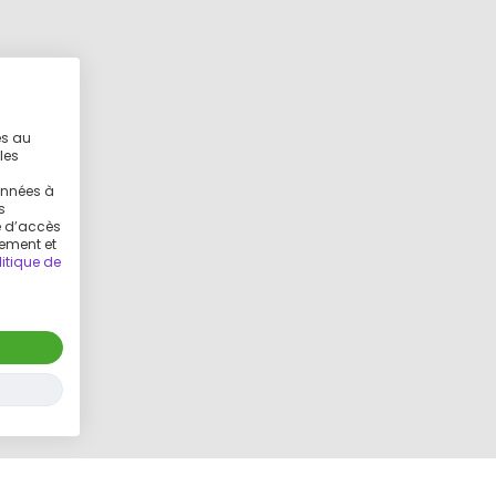
es au
les
g
onnées à
s
ue d’accès
tement et
litique de