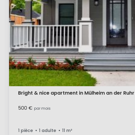
Bright & nice apartment in Mülheim an der Ruhr
500 €
par mois
1 pièce
1 adulte
11
m²