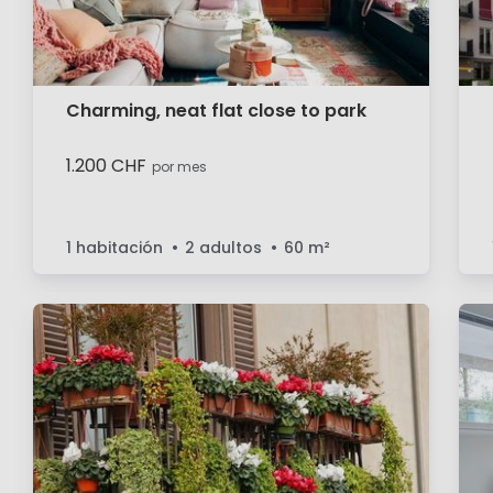
Charming, neat flat close to park
1.200 CHF
por mes
1 habitación
2 adultos
60
m²