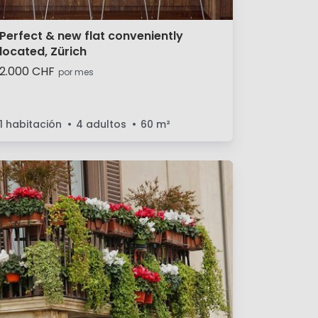
Perfect & new flat conveniently
located, Zürich
2.000 CHF
por mes
1 habitación
4 adultos
60
m²