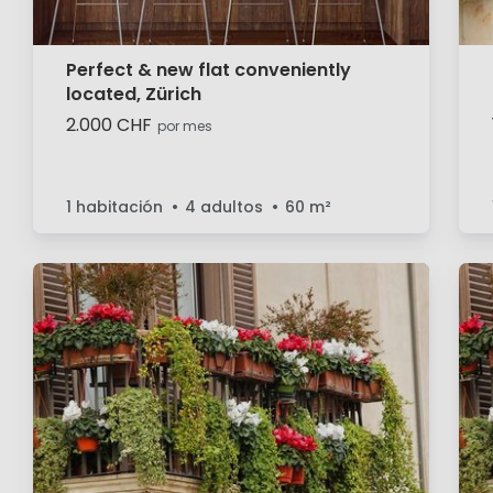
Perfect & new flat conveniently
located, Zürich
2.000 CHF
por mes
1 habitación
4 adultos
60
m²