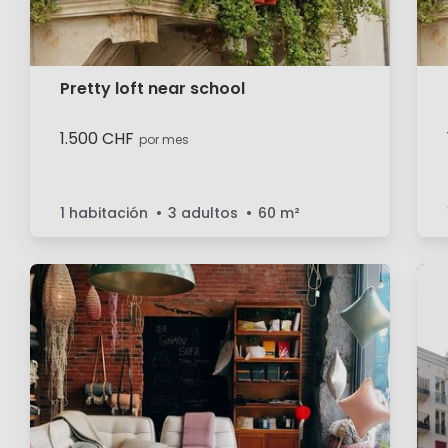
Pretty loft near school
1.500 CHF
por mes
1 habitación
3 adultos
60
m²