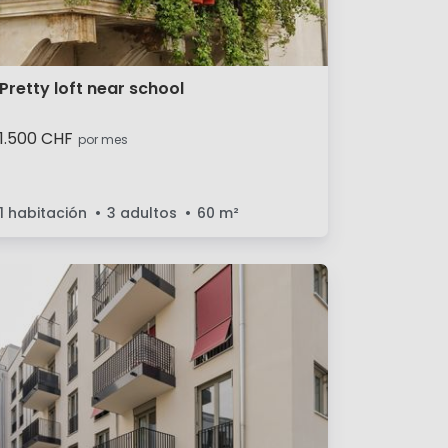
Pretty loft near school
1.500 CHF
por mes
1 habitación
3 adultos
60
m²