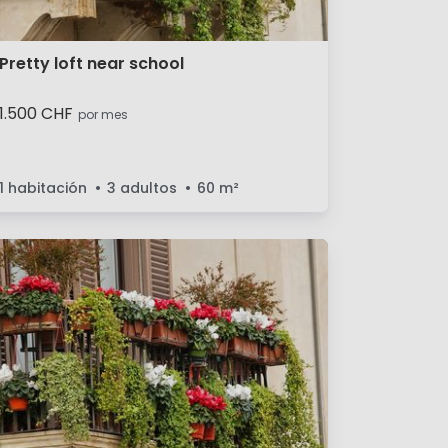
Pretty loft near school
1.500 CHF
por mes
1 habitación
3 adultos
60
m²