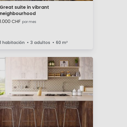
Great suite in vibrant
neighbourhood
1.000 CHF
por mes
1 habitación
3 adultos
60
m²