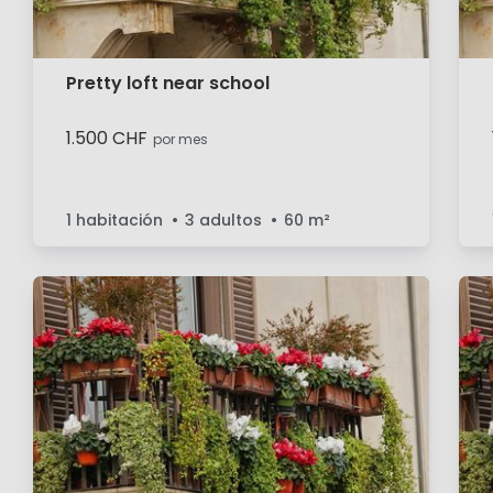
Pretty loft near school
1.500 CHF
por mes
1 habitación
3 adultos
60
m²