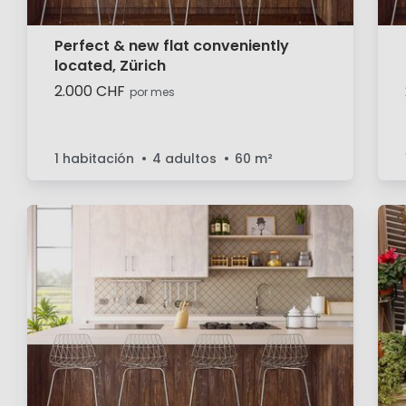
Perfect & new flat conveniently
located, Zürich
2.000 CHF
por mes
1 habitación
4 adultos
60
m²