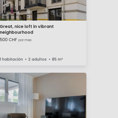
Great, nice loft in vibrant
neighbourhood
500 CHF
por mes
1 habitación
2 adultos
85
m²