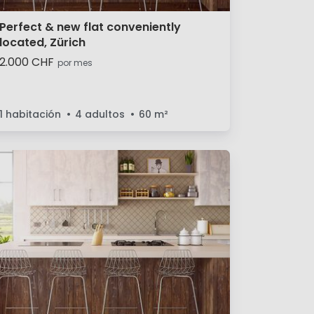
Perfect & new flat conveniently
located, Zürich
2.000 CHF
por mes
1 habitación
4 adultos
60
m²