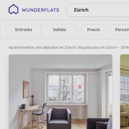
Wunderflats
Sin
resultados
Entrada
Salida
Precio
Perso
de
búsqueda
Apartamentos amueblados en Zúrich | Alquilar piso en Zúrich
- 29 R