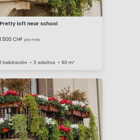
Pretty loft near school
1.500 CHF
por mes
1 habitación
3 adultos
60
m²