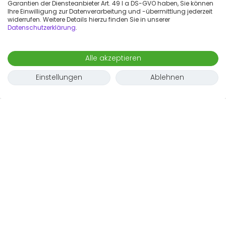
Wohnungen in dieser Kollektion
Garantien der Diensteanbieter Art. 49 I a DS-GVO haben, Sie können
Ihre Einwilligung zur Datenverarbeitung und -übermittlung jederzeit
finden
widerrufen. Weitere Details hierzu finden Sie in unserer
Datenschutzerklärung
.
Probiere einen anderen Buchungszeitraum aus oder
entferne ein paar Filter. Du kannst auch nach
Wohnungen in der Umgebung suchen
, die nicht zu
Alle akzeptieren
dieser Kollektion gehören.
Einstellungen
Ablehnen