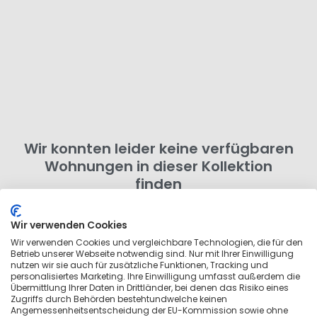
Wir konnten leider keine verfügbaren
Wohnungen in dieser Kollektion
finden
Probiere einen anderen Buchungszeitraum aus oder
entferne ein paar Filter. Du kannst auch nach
Wir verwenden Cookies
Wohnungen in der Umgebung suchen
, die nicht zu
Wir verwenden Cookies und vergleichbare Technologien, die für den
Betrieb unserer Webseite notwendig sind. Nur mit Ihrer Einwilligung
dieser Kollektion gehören.
nutzen wir sie auch für zusätzliche Funktionen, Tracking und
personalisiertes Marketing. Ihre Einwilligung umfasst außerdem die
Übermittlung Ihrer Daten in Drittländer, bei denen das Risiko eines
Zugriffs durch Behörden bestehtundwelche keinen
Angemessenheitsentscheidung der EU-Kommission sowie ohne