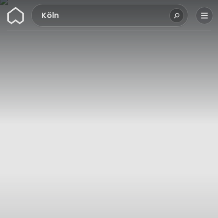
Wunderflats
Köln