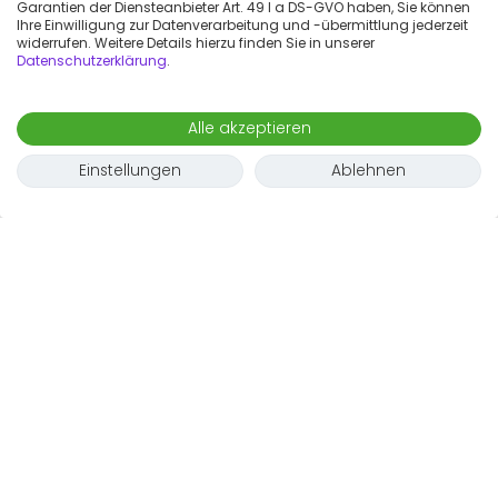
Wir konnten leider keine verfügbaren
Garantien der Diensteanbieter Art. 49 I a DS-GVO haben, Sie können
Wohnungen in dieser Kollektion
Ihre Einwilligung zur Datenverarbeitung und -übermittlung jederzeit
widerrufen. Weitere Details hierzu finden Sie in unserer
finden
Datenschutzerklärung
.
Probiere einen anderen Buchungszeitraum aus oder
entferne ein paar Filter. Du kannst auch nach
Alle akzeptieren
Wohnungen in der Umgebung suchen
, die nicht zu
dieser Kollektion gehören.
Einstellungen
Ablehnen