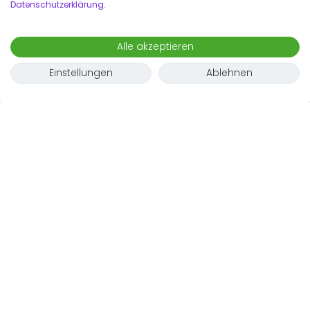
Datenschutzerklärung
.
Alle akzeptieren
Einstellungen
Ablehnen
Tipps zur
Wohnungssuche in
Frankfurt
Nicht nur bei Touristen ist Frankfurt sehr beliebt -
begehrt sind auch möblierte Wohnungen in der