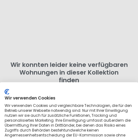
Wir konnten leider keine verfügbaren
Wohnungen in dieser Kollektion
finden
Probiere einen anderen Buchungszeitraum aus oder
entferne ein paar Filter. Du kannst auch nach
Wir verwenden Cookies
Wohnungen in der Umgebung suchen
, die nicht zu
Wir verwenden Cookies und vergleichbare Technologien, die für den
Betrieb unserer Webseite notwendig sind. Nur mit Ihrer Einwilligung
dieser Kollektion gehören.
nutzen wir sie auch für zusätzliche Funktionen, Tracking und
personalisiertes Marketing. Ihre Einwilligung umfasst außerdem die
Übermittlung Ihrer Daten in Drittländer, bei denen das Risiko eines
Zugriffs durch Behörden bestehtundwelche keinen
Angemessenheitsentscheidung der EU-Kommission sowie ohne